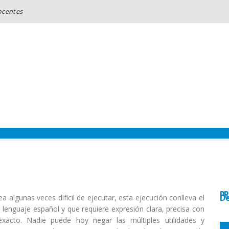
ocentes
RAMAS
LENGUAS EXTRANJERAS ILEC
DESCUENTOS Y BENEFICI
P
D
 algunas veces difícil de ejecutar, esta ejecución conlleva el
lenguaje español y que requiere expresión clara, precisa con
exacto. Nadie puede hoy negar las múltiples utilidades y