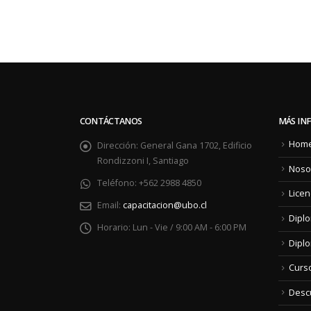
CONTÁCTANOS
MÁS IN
Hom
Dirección:
General Gana 1702, Edificio
Rondizzoni I, Santiago
Noso
Teléfono:
+562 2988 4850
Licen
Email:
capacitacion@ubo.cl
Dipl
Horario:
Lun - Vie / 9:00 AM - 6:00 PM
Diplo
Curs
Descu