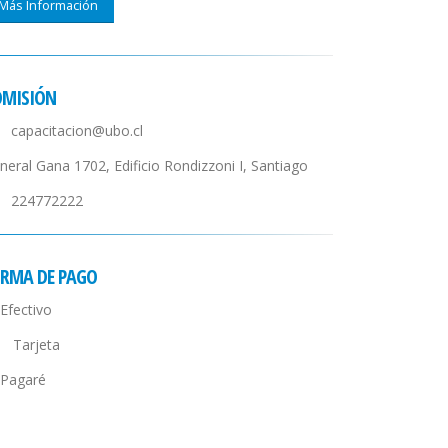
Más Información
DMISIÓN
capacitacion@ubo.cl
neral Gana 1702, Edificio Rondizzoni I, Santiago
224772222
RMA DE PAGO
Efectivo
Tarjeta
Pagaré