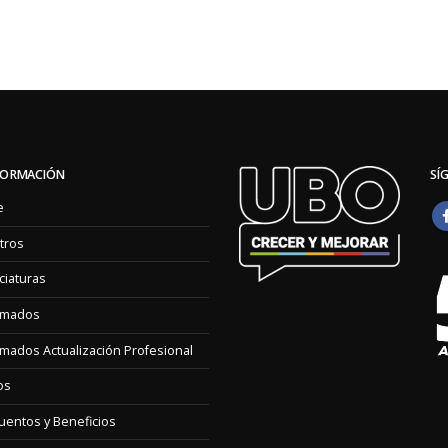
FORMACIÓN
SÍ
e
tros
ciaturas
omados
mados Actualización Profesional
os
entos y Beneficios