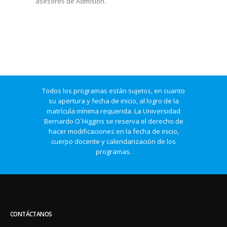
asesores de Admisión.
Todos los programas están sujetos, en cuanto
su apertura y fecha de inicio, al logro de la
matrícula mínima requerida. La Universidad
Bernardo O´Higgins se reserva el derecho de
hacer modificaciones en la fecha de inicio,
cuerpo docente y calendarización de los
programas.
CONTÁCTANOS