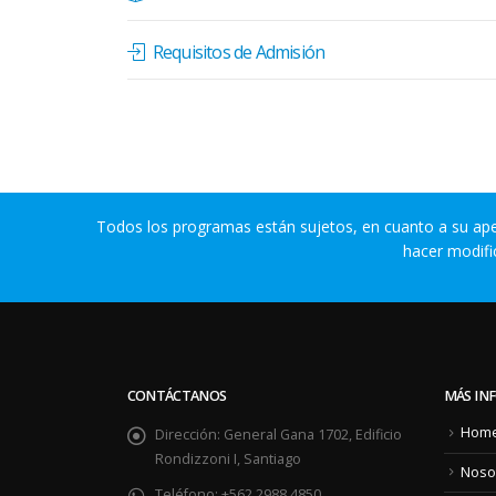
Requisitos de Admisión
Todos los programas están sujetos, en cuanto a su apert
hacer modifi
CONTÁCTANOS
MÁS IN
Hom
Dirección:
General Gana 1702, Edificio
Rondizzoni I, Santiago
Noso
Teléfono:
+562 2988 4850