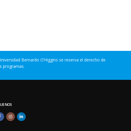
 Universidad Bernardo O’Higgins se reserva el derecho de
os programas.
GUENOS