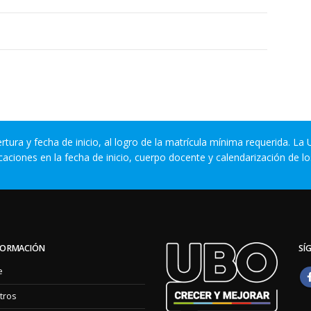
ura y fecha de inicio, al logro de la matrícula mínima requerida. La
caciones en la fecha de inicio, cuerpo docente y calendarización de l
FORMACIÓN
SÍ
e
tros