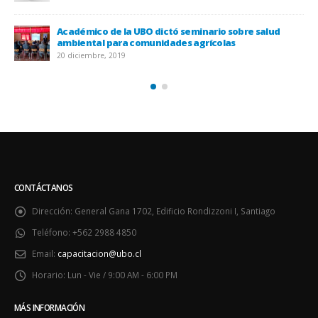
Académico de la UBO dictó seminario sobre salud
ambiental para comunidades agrícolas
20 diciembre, 2019
CONTÁCTANOS
Dirección:
General Gana 1702, Edificio Rondizzoni I, Santiago
Teléfono:
+562 2988 4850
Email:
capacitacion@ubo.cl
Horario:
Lun - Vie / 9:00 AM - 6:00 PM
MÁS INFORMACIÓN