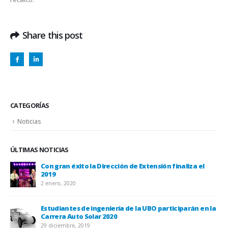
Share this post
CATEGORÍAS
Noticias
ÚLTIMAS NOTICIAS
Con gran éxito la Dirección de Extensión finaliza el
2019
2 enero, 2020
Estudiantes de ingeniería de la UBO participarán en la
Carrera Auto Solar 2020
UBO
29 diciembre, 2019
20 