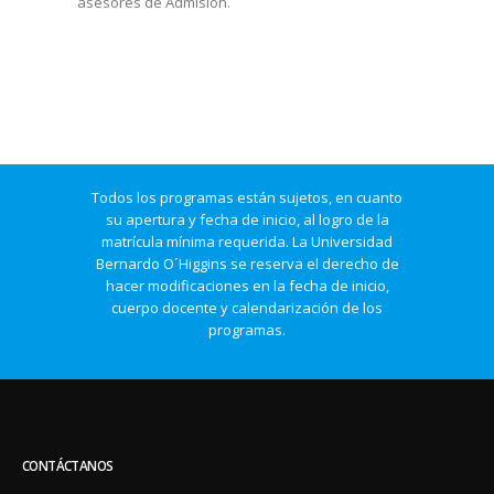
asesores de Admisión.
Todos los programas están sujetos, en cuanto
su apertura y fecha de inicio, al logro de la
matrícula mínima requerida. La Universidad
Bernardo O´Higgins se reserva el derecho de
hacer modificaciones en la fecha de inicio,
cuerpo docente y calendarización de los
programas.
CONTÁCTANOS