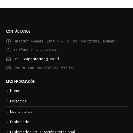
CONTÁCTANOS
Dirección:
General Gana 1702, Edificio Rondizzoni I, Santiago
Teléfono:
+562 2988 4850
Email:
capacitacion@ubo.cl
Horario:
Lun - Vie / 9:00 AM - 6:00 PM
MÁS INFORMACIÓN
Home
Nosotros
Licenciaturas
Diplomados
Diplomados Actualización Profesional