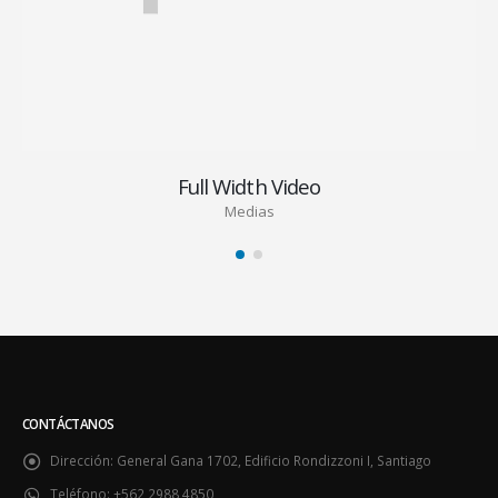
Full Width Video
Medias
CONTÁCTANOS
Dirección:
General Gana 1702, Edificio Rondizzoni I, Santiago
Teléfono:
+562 2988 4850