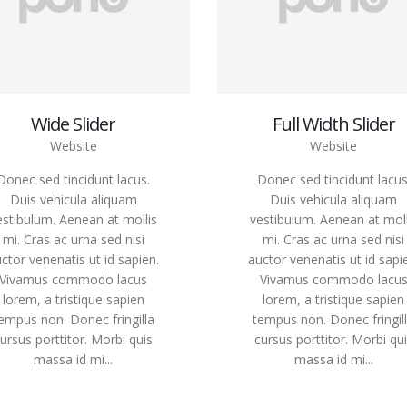
Wide Slider
Full Width Slider
Website
Website
Donec sed tincidunt lacus.
Donec sed tincidunt lacus
Duis vehicula aliquam
Duis vehicula aliquam
estibulum. Aenean at mollis
vestibulum. Aenean at moll
mi. Cras ac urna sed nisi
mi. Cras ac urna sed nisi
ctor venenatis ut id sapien.
auctor venenatis ut id sapi
Vivamus commodo lacus
Vivamus commodo lacu
lorem, a tristique sapien
lorem, a tristique sapien
empus non. Donec fringilla
tempus non. Donec fringil
ursus porttitor. Morbi quis
cursus porttitor. Morbi qu
massa id mi...
massa id mi...