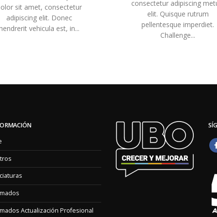
consectetur adipiscing met
olor sit amet, consectetur
elit. Quisque rutrum
adipiscing elit. Donec
pellentesque imperdiet.
hendrerit vehicula est, in...
Challenge...
FORMACIÓN
SÍ
e
tros
ciaturas
omados
mados Actualización Profesional