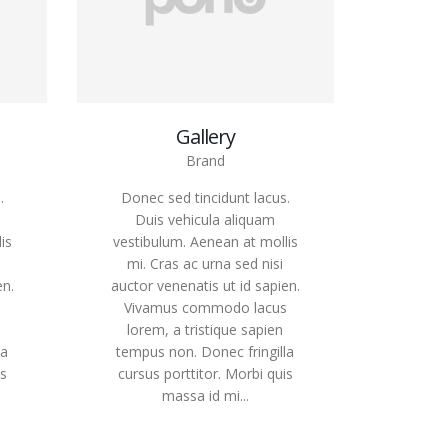
Gallery
Brand
.
Donec sed tincidunt lacus.
Duis vehicula aliquam
is
vestibulum. Aenean at mollis
mi. Cras ac urna sed nisi
en.
auctor venenatis ut id sapien.
s
Vivamus commodo lacus
lorem, a tristique sapien
la
tempus non. Donec fringilla
is
cursus porttitor. Morbi quis
massa id mi...