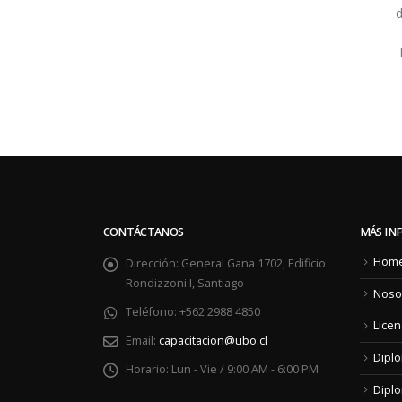
d
CONTÁCTANOS
MÁS IN
Hom
Dirección:
General Gana 1702, Edificio
Rondizzoni I, Santiago
Noso
Teléfono:
+562 2988 4850
Licen
Email:
capacitacion@ubo.cl
Dipl
Horario:
Lun - Vie / 9:00 AM - 6:00 PM
Diplo