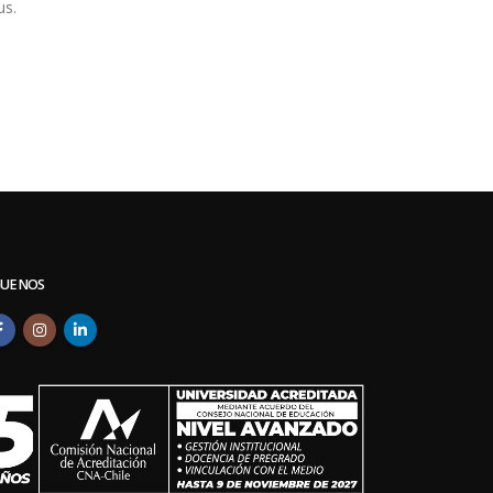
us.
GUENOS