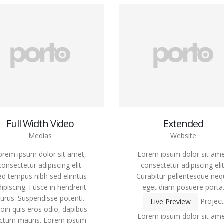
Full Width Video
Extended
Medias
Website
orem ipsum dolor sit amet,
Lorem ipsum dolor sit ame
consectetur adipiscing elit.
consectetur adipiscing elit
ed tempus nibh sed elimttis
Curabitur pellentesque ne
dipiscing. Fusce in hendrerit
eget diam posuere porta
urus. Suspendisse potenti.
Projec
Live Preview
oin quis eros odio, dapibus
Lorem ipsum dolor sit ame
ictum mauris. Lorem ipsum