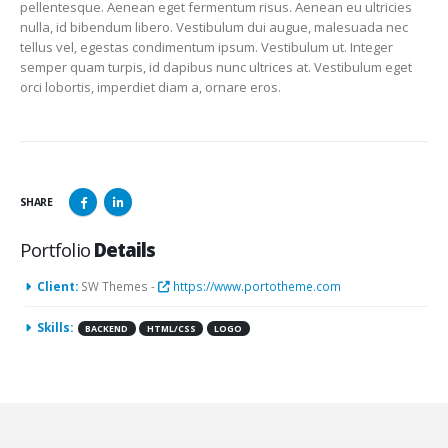
pellentesque. Aenean eget fermentum risus. Aenean eu ultricies
nulla, id bibendum libero. Vestibulum dui augue, malesuada nec
tellus vel, egestas condimentum ipsum. Vestibulum ut. Integer
semper quam turpis, id dapibus nunc ultrices at. Vestibulum eget
orci lobortis, imperdiet diam a, ornare eros.
SHARE
Portfolio
Details
Client:
SW Themes -
https://www.portotheme.com
Skills:
BACKEND
HTML/CSS
LOGO