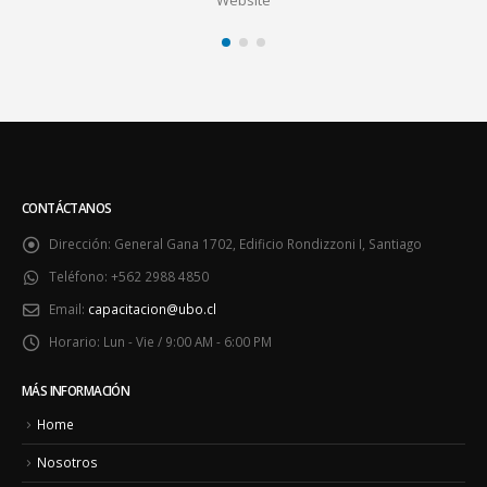
CONTÁCTANOS
Dirección:
General Gana 1702, Edificio Rondizzoni I, Santiago
Teléfono:
+562 2988 4850
Email:
capacitacion@ubo.cl
Horario:
Lun - Vie / 9:00 AM - 6:00 PM
MÁS INFORMACIÓN
Home
Nosotros