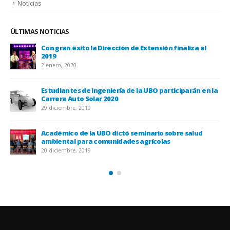
Noticias
ÚLTIMAS NOTICIAS
Con gran éxito la Dirección de Extensión finaliza el
2019
2 enero, 2020
Estudiantes de ingeniería de la UBO participarán en la
Carrera Auto Solar 2020
UBO
29 diciembre, 2019
20 
Académico de la UBO dictó seminario sobre salud
ambiental para comunidades agrícolas
20 diciembre, 2019