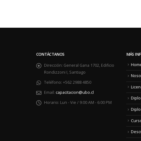
CONTÁCTANOS
MÁS IN
Hom
Dirección:
General Gana 1702, Edificio
Rondizzoni I, Santiago
Noso
Teléfono:
+562 2988 4850
Licen
Email:
capacitacion@ubo.cl
Dipl
Horario:
Lun - Vie / 9:00 AM - 6:00 PM
Diplo
Curs
Descu