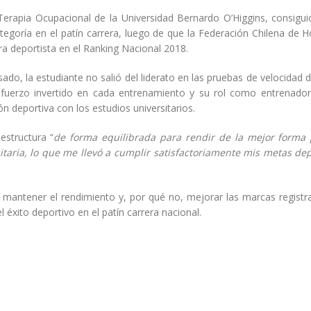
Terapia Ocupacional de la Universidad Bernardo O’Higgins, consigui
Con gran éxito la Dirección
Historiadora de 
tegoría en el patín carrera, luego de que la Federación Chilena de 
de Extensión finaliza el 2019
forma parte del 
descubrió cañone
tra deportista en el Ranking Nacional 2018.
2 enero, 2020
XVI en el Estrecho de Ma
20 diciembre, 2019
do, la estudiante no salió del liderato en las pruebas de velocidad 
Estudiantes de ingeniería
sfuerzo invertido en cada entrenamiento y su rol como entrenador
de la UBO participarán en la
ón deportiva con los estudios universitarios.
Carrera Auto Solar 2020
UBO llevó agua a vecinos d
asolados por la sequía
29 diciembre, 2019
20 diciembre, 2019
estructura “
de forma equilibrada para rendir de la mejor forma 
taria, lo que me llevó a cumplir satisfactoriamente mis metas dep
Académico de la UBO dictó
seminario sobre salud
UBO reconoció la
ambiental para
docentes del per
comunidades agrícolas
2019
 mantener el rendimiento y, por qué no, mejorar las marcas registr
20 diciembre, 2019
18 diciembre, 2019
 éxito deportivo en el patín carrera nacional.