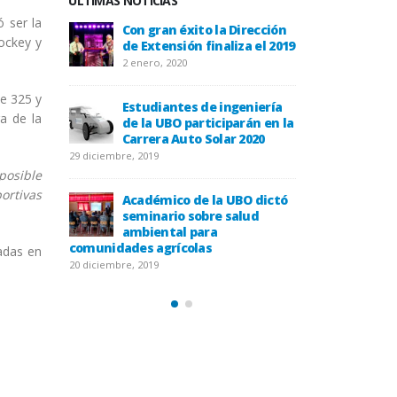
ÚLTIMAS NOTICIAS
ó ser la
la UBO
Con gran éxito la Dirección
Histori
Hockey y
equipo que
de Extensión finaliza el 2019
forma p
s del siglo
descubr
2 enero, 2020
gallanes
XVI en el Estre
20 diciembre, 2019
de 325 y
Estudiantes de ingeniería
a de la
de la UBO participarán en la
e Til Til
Carrera Auto Solar 2020
UBO llevó agua a
asolados por la 
29 diciembre, 2019
20 diciembre, 2019
posible
ortivas
Académico de la UBO dictó
bor de sus
seminario sobre salud
UBO rec
íodo otoño
ambiental para
docente
comunidades agrícolas
2019
adas en
20 diciembre, 2019
18 diciembre, 2019