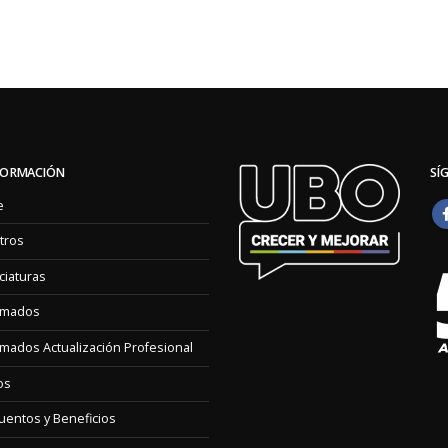
FORMACIÓN
SÍ
e
tros
ciaturas
omados
mados Actualización Profesional
os
entos y Beneficios