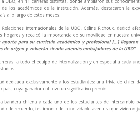
 la UBO, en 11 carreras distintas, donde ampliaron sus conocimient
 de los académicos de la Institución. Además, destacaron la expe
aís a lo largo de estos meses.
e Relaciones Internacionales de la UBO, Céline Richoux, dedicó afe
s hogares y recalcó la importancia de su movilidad en nuestra univ
n aporte para su currículo académico y profesional […] llegaron 
s de origen y volverán siendo además embajadores de la UBO”.
rreras, a todo el equipo de internalización y en especial a cada un
studios.
ad dedicada exclusivamente a los estudiantes: una trivia de chileni
 país, cuya ganadora obtuvo un significativo premio.
a bandera chilena a cada uno de los estudiantes de intercambio p
o de recuerdo, testimonio de la inolvidable aventura que vivieron ju