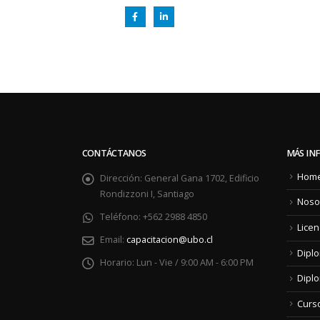
CONTÁCTANOS
MÁS IN
Hom
Dirección:
General Gana 1702, Edificio
Rondizzoni I, Santiago
Noso
Teléfono:
+562 2988 4850
Licen
Email:
capacitacion@ubo.cl
Dipl
Horario:
Lun - Vie / 9:00 AM - 6:00 PM
Diplo
Curs