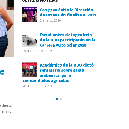
ÚLTIMAS NOTICIAS
la UBO
Con gran éxito la Dirección
Histori
equipo que
de Extensión finaliza el 2019
forma p
s del siglo
descubr
2 enero, 2020
gallanes
XVI en el Estre
20 diciembre, 2019
Estudiantes de ingeniería
de la UBO participarán en la
e Til Til
Carrera Auto Solar 2020
UBO llevó agua a
asolados por la 
29 diciembre, 2019
20 diciembre, 2019
Académico de la UBO dictó
de
bor de sus
seminario sobre salud
UBO rec
íodo otoño
ambiental para
docente
comunidades agrícolas
2019
20 diciembre, 2019
18 diciembre, 2019
pidieron
emotiva