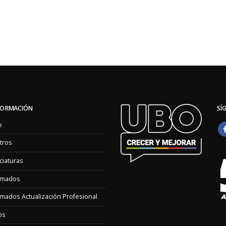
FORMACIÓN
SÍ
e
tros
ciaturas
omados
mados Actualización Profesional
os