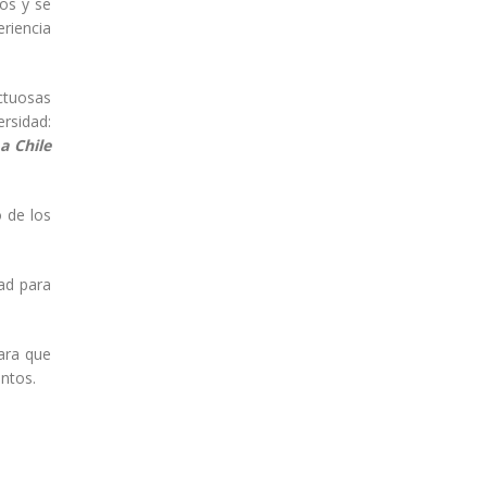
os y se
riencia
ctuosas
ersidad:
a Chile
o de los
dad para
ara que
ntos.