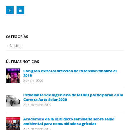
CATEGORÍAS
Noticias
ÚLTIMAS NOTICIAS
Con gran éxito la Dirección de Extensión finaliza el
2019
2 enero, 2020
Estudiantes de ingeniería de la UBO participarán en la
Carrera Auto Solar 2020
UBO
29 diciembre, 2019
20 
Académico de la UBO dictó seminario sobre salud
ambiental para comunidades agrícolas
20 diciembre, 2019