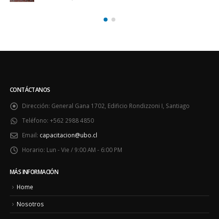
CONTÁCTANOS
Dirección:
General Gana 1702, Edificio Rondizzoni I, Santiago
Teléfono:
+562 2988 4850
Email:
capacitacion@ubo.cl
Horario:
Lun - Vie / 9:00 AM - 6:00 PM
MÁS INFORMACIÓN
Home
Nosotros