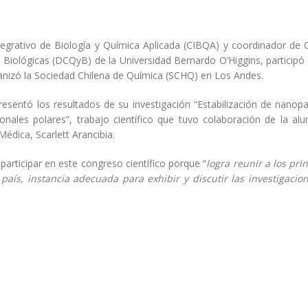
Con gran éxito la Dirección
Historiadora de 
de Extensión finaliza el 2019
forma parte del 
ntegrativo de Biología y Química Aplicada (CIBQA) y coordinador de
descubrió cañone
2 enero, 2020
XVI en el Estrecho de Ma
Biológicas (DCQyB) de la Universidad Bernardo O’Higgins, participó 
20 diciembre, 2019
nizó la Sociedad Chilena de Química (SCHQ) en Los Andes.
Estudiantes de ingeniería
de la UBO participarán en la
esentó los resultados de su investigación “Estabilización de nanopa
Carrera Auto Solar 2020
UBO llevó agua a vecinos d
ales polares”, trabajo científico que tuvo colaboración de la al
asolados por la sequía
29 diciembre, 2019
20 diciembre, 2019
édica, Scarlett Arancibia.
Académico de la UBO dictó
participar en este congreso científico porque “
logra reunir a los pri
seminario sobre salud
UBO reconoció la
país, instancia adecuada para exhibir y discutir las investigacio
ambiental para
docentes del per
comunidades agrícolas
2019
20 diciembre, 2019
18 diciembre, 2019