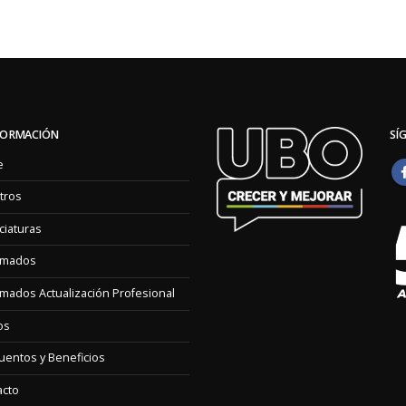
FORMACIÓN
SÍ
e
tros
ciaturas
omados
mados Actualización Profesional
os
entos y Beneficios
acto