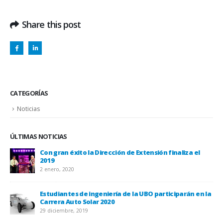
Share this post
CATEGORÍAS
Noticias
ÚLTIMAS NOTICIAS
Con gran éxito la Dirección de Extensión finaliza el
2019
2 enero, 2020
Estudiantes de ingeniería de la UBO participarán en la
Carrera Auto Solar 2020
UBO
29 diciembre, 2019
20 