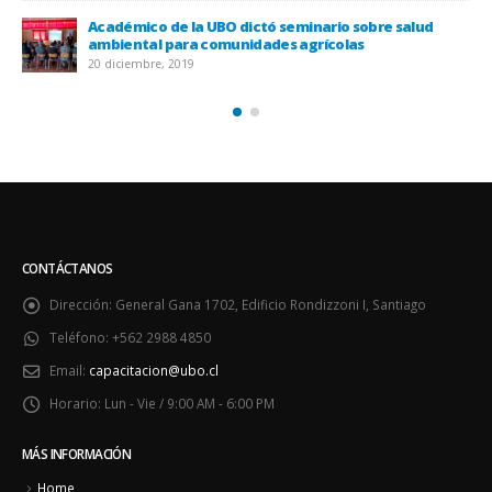
Académico de la UBO dictó seminario sobre salud
ambiental para comunidades agrícolas
20 diciembre, 2019
CONTÁCTANOS
Dirección:
General Gana 1702, Edificio Rondizzoni I, Santiago
Teléfono:
+562 2988 4850
Email:
capacitacion@ubo.cl
Horario:
Lun - Vie / 9:00 AM - 6:00 PM
MÁS INFORMACIÓN
Home