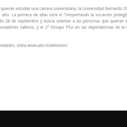
quieran estudiar una carrera universitaria, la Universidad Bernardo O
l año. La primera de ellas será el “Despertando la vocación pedagó
ía 28 de septiembre y busca orientar a las personas que quieran e
novadores talleres, y el 2° Ensayo PSU en las dependencias de la
vidades, visita www.ubo.cl/admision/