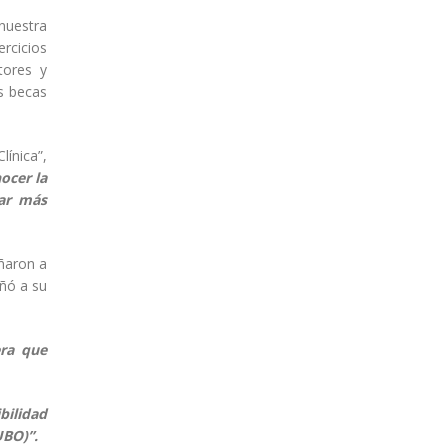
 nuestra
rcicios
tores y
as becas
línica”,
ocer la
gar más
añaron a
añó a su
era que
bilidad
UBO)”.