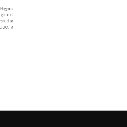
’Higgins
gica: el
studiar
 UBO, a