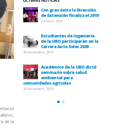
ÚLTIMAS NOTICIAS
la UBO
Con gran éxito la Dirección
Histori
equipo que
de Extensión finaliza el 2019
forma p
s del siglo
descubr
2 enero, 2020
gallanes
XVI en el Estre
20 diciembre, 2019
Estudiantes de ingeniería
de la UBO participarán en la
e Til Til
Carrera Auto Solar 2020
UBO llevó agua a
asolados por la 
29 diciembre, 2019
20 diciembre, 2019
Académico de la UBO dictó
bor de sus
seminario sobre salud
UBO rec
íodo otoño
ambiental para
docente
comunidades agrícolas
2019
20 diciembre, 2019
18 diciembre, 2019
señanza
alleres,
ra de la