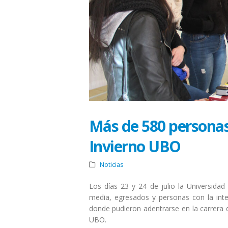
Más de 580 personas 
Invierno UBO
Noticias
Los días 23 y 24 de julio la Universida
media, egresados y personas con la intenc
donde pudieron adentrarse en la carrera d
UBO.