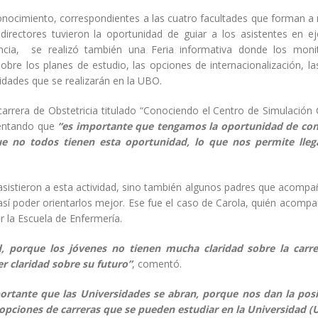
conocimiento, correspondientes a las cuatro facultades que forman a
rectores tuvieron la oportunidad de guiar a los asistentes en eje
tancia, se realizó también una Feria informativa donde los moni
sobre los planes de estudio, las opciones de internacionalización, l
vidades que se realizarán en la UBO.
 carrera de Obstetricia titulado “Conociendo el Centro de Simulación C
mentando que
“es importante que tengamos la oportunidad de con
ue no todos tienen esta oportunidad, lo que nos permite lle
asistieron a esta actividad, sino también algunos padres que acomp
así poder orientarlos mejor. Ese fue el caso de Carola, quién acomp
r la Escuela de Enfermería.
, porque los jóvenes no tienen mucha claridad sobre la carr
er claridad sobre su futuro”
, comentó.
ortante que las Universidades se abran, porque nos dan la posi
 opciones de carreras que se pueden estudiar en la Universidad (