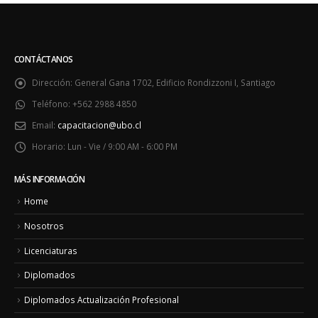
CONTÁCTANOS
Dirección:
General Gana 1702, Edificio Rondizzoni I, Santiago
Teléfono:
+562 2988 4850
Email:
capacitacion@ubo.cl
Horario:
Lun - Vie / 9:00 AM - 6:00 PM
MÁS INFORMACIÓN
Home
Nosotros
Licenciaturas
Diplomados
Diplomados Actualización Profesional