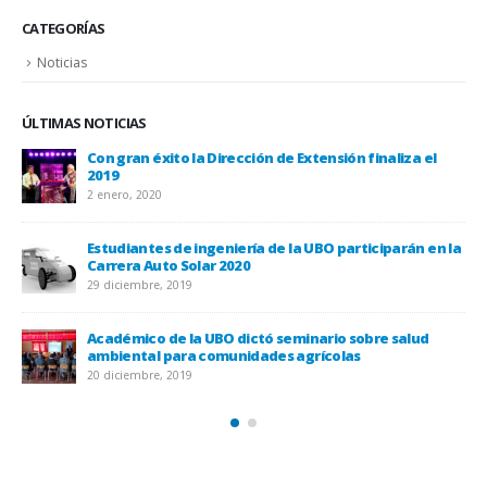
CATEGORÍAS
Noticias
ÚLTIMAS NOTICIAS
Con gran éxito la Dirección de Extensión finaliza el
2019
2 enero, 2020
Estudiantes de ingeniería de la UBO participarán en la
Carrera Auto Solar 2020
UBO
29 diciembre, 2019
20 
Académico de la UBO dictó seminario sobre salud
ambiental para comunidades agrícolas
20 diciembre, 2019