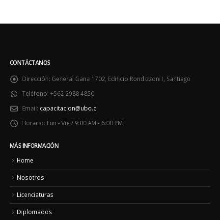
CONTÁCTANOS
Dirección:
General Gana 1702, Edificio Rondizzoni I, Santiago
Teléfono:
+562 2988 4850
Email:
capacitacion@ubo.cl
Horario:
Lun - Vie / 9:00 AM - 6:00 PM
MÁS INFORMACIÓN
Home
Nosotros
Licenciaturas
Diplomados