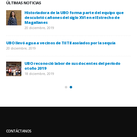
ÚLTIMAS NOTICIAS
Historiadora de la UBO forma parte del equipo que
descubrió cañones del siglo XVI en el Estrecho de
Magallanes
20 diciembre, 2019
 la
UBO llevó agua a vecinos de Til Til asolados por la sequía
20 diciembre, 2019
UBO reconoció labor de sus docentes del período
otoño 2019
18 diciembre, 2019
CONTÁCTANOS