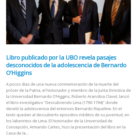
Libro publicado por la UBO revela pasajes
desconocidos de la adolescencia de Bernardo
O’Higgins
A pocos días de una nueva conmemoración de la muerte del
prócer de la Patria, el historiador y miembro de la Junta Directiva de
la Universidad Bernardo O’Higgins, Roberto Arancibia Clavel, lanzó
el libro investigativo “Descubriendo Lima (1790-1794)" donde
develó la adolescencia del entonces Bernardo Riquelme. En el
texto quedan al descubierto episodios inéditos de su juventud, en
los laberintos de Lima. El historiador de la Universidad de
Concepción, Armando Cartes, hizo la presentación del libro en la
Casa de la...