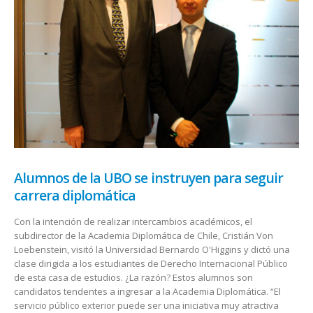
Alumnos de la UBO se instruyen para seguir
carrera diplomática
Con la intención de realizar intercambios académicos, el
subdirector de la Academia Diplomática de Chile, Cristián Von
Loebenstein, visitó la Universidad Bernardo O'Higgins y dictó una
clase dirigida a los estudiantes de Derecho Internacional Público
de esta casa de estudios. ¿La razón? Estos alumnos son
candidatos tendentes a ingresar a la Academia Diplomática. “El
servicio público exterior puede ser una iniciativa muy atractiva