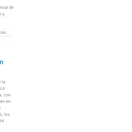
ncia de
o y
ORE...
en
 la
ico
a, con
een en
e
s, los
34