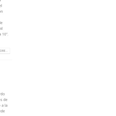
el
ón
de
il
a 10”.
ORE...
rdo
os de
 a la
ede