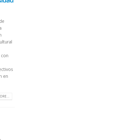
sidad
 de
a
n
ultural
e
 con
ectivos
ón en
ORE...
a