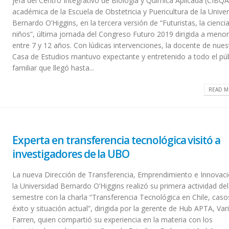
jefa del Centro Integrativo de Biología y Química Aplicada (CIBQA
académica de la Escuela de Obstetricia y Puericultura de la Unive
n
Historiadora de la UBO
Con gran éxito la
Bernardo O’Higgins, en la tercera versión de “Futuristas, la cienci
19
forma parte del equipo que
de Extensión fina
niños”, última jornada del Congreso Futuro 2019 dirigida a meno
descubrió cañones del siglo
2 enero, 2020
XVI en el Estrecho de Magallanes
entre 7 y 12 años. Con lúdicas intervenciones, la docente de nues
20 diciembre, 2019
Casa de Estudios mantuvo expectante y entretenido a todo el pú
Estudiantes de i
familiar que llegó hasta...
la
de la UBO partici
UBO llevó agua a vecinos de Til Til
Carrera Auto Sol
asolados por la sequía
29 diciembre, 2019
READ M
20 diciembre, 2019
ó
Académico de la
UBO reconoció labor de sus
seminario sobre 
docentes del período otoño
ambiental para
Experta en transferencia tecnológica visitó a
2019
comunidades agrícolas
investigadores de la UBO
18 diciembre, 2019
20 diciembre, 2019
La nueva Dirección de Transferencia, Emprendimiento e Innovac
la Universidad Bernardo O’Higgins realizó su primera actividad del
semestre con la charla “Transferencia Tecnológica en Chile, caso
éxito y situación actual”, dirigida por la gerente de Hub APTA, Var
Farren, quien compartió su experiencia en la materia con los