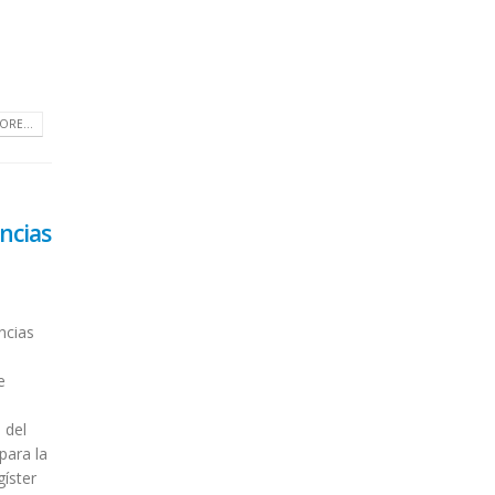
ORE...
ncias
ncias
e
a
 del
para la
gíster