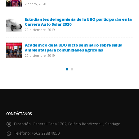
Magallanes
20 diciembre, 2019
 la
UBO llevó agua a vecinos de Til Til asolados por la sequía
20 diciembre, 2019
UBO reconoció labor de sus docentes del período
otoño 2019
18 diciembre, 2019
CONTÁCTANOS
Dirección:
General Gana 1702, Edificio Rondizzoni I, Santiago
Teléfono:
+562 2988 4850